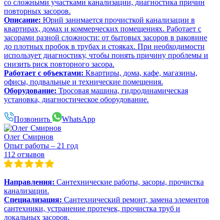
со сложными участками канализации, диагностика причин
повторных засоров.
Описание:
Юрий занимается прочисткой канализации в
квартирах, домах и коммерческих помещениях. Работает с
засорами разной сложности: от бытовых засоров в раковине
до плотных пробок в трубах и стояках. При необходимости
использует диагностику, чтобы понять причину проблемы и
снизить риск повторного засора.
Работает с объектами:
Квартиры, дома, кафе, магазины,
офисы, подвальные и технические помещения.
Оборудование:
Тросовая машина, гидродинамическая
установка, диагностическое оборудование.
Позвонить
WhatsApp
Олег Смирнов
Опыт работы – 21 год
112 отзывов
Направления:
Сантехнические работы, засоры, прочистка
канализации.
Специализация:
Сантехнический ремонт, замена элементов
сантехники, устранение протечек, прочистка труб и
локальных засоров.