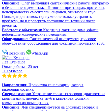
Описание:
Олег выполняет сантехнические работы аккуратно
и без лишнего демонтажа. Помогает при засорах, протечках,
неисправностях смесителей, сифонов, унитазов и труб.
Подходит для заявок, где нужно не только устранить
проблему, но и проверить состояние сантехники после
ремонта.
Работает с объектами:
Квартиры, частные дома, офисы,
небольшие коммерческие помещения.
Оборудование:
Сантехнический инструмент, тросовое
оборудование, оборудование для локальной прочистки труб.
Позвонить
WhatsApp
Лев Кузнецов
Опыт работы - 25 лет
119 отзывов
Направления:
Прочистка канализации, засоры,
видеодиагностика.
Специализация:
Устранение сложных засоров, диагностика
канализации, прочистка труб в квартирах, домах и
коммерческих помещениях.
Описание:
Лев специализируется на сложных засорах и