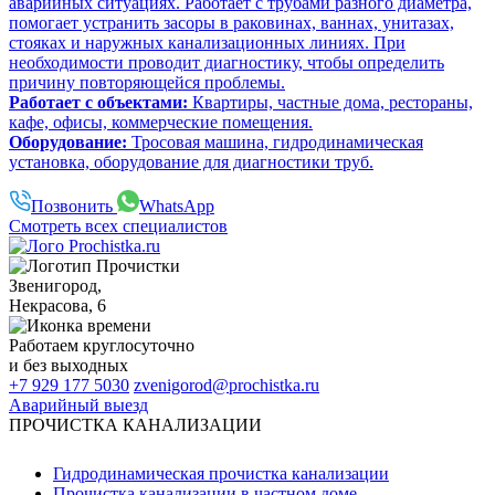
аварийных ситуациях. Работает с трубами разного диаметра,
помогает устранить засоры в раковинах, ваннах, унитазах,
стояках и наружных канализационных линиях. При
необходимости проводит диагностику, чтобы определить
причину повторяющейся проблемы.
Работает с объектами:
Квартиры, частные дома, рестораны,
кафе, офисы, коммерческие помещения.
Оборудование:
Тросовая машина, гидродинамическая
установка, оборудование для диагностики труб.
Позвонить
WhatsApp
Смотреть всех специалистов
Звенигород
,
Некрасова, 6
Работаем
круглосуточно
и без выходных
+7 929 177 5030
zvenigorod@prochistka.ru
Аварийный выезд
ПРОЧИСТКА КАНАЛИЗАЦИИ
Гидродинамическая прочистка канализации
Прочистка канализации в частном доме