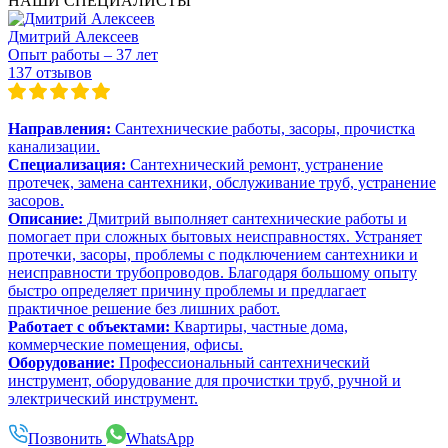
НАШИ СПЕЦИАЛИСТЫ
Дмитрий Алексеев
Опыт работы – 37 лет
137 отзывов
Направления:
Сантехнические работы, засоры, прочистка
канализации.
Специализация:
Сантехнический ремонт, устранение
протечек, замена сантехники, обслуживание труб, устранение
засоров.
Описание:
Дмитрий выполняет сантехнические работы и
помогает при сложных бытовых неисправностях. Устраняет
протечки, засоры, проблемы с подключением сантехники и
неисправности трубопроводов. Благодаря большому опыту
быстро определяет причину проблемы и предлагает
практичное решение без лишних работ.
Работает с объектами:
Квартиры, частные дома,
коммерческие помещения, офисы.
Оборудование:
Профессиональный сантехнический
инструмент, оборудование для прочистки труб, ручной и
электрический инструмент.
Позвонить
WhatsApp