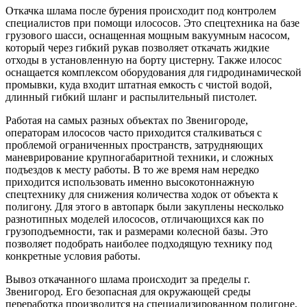
Откачка шлама после бурения происходит под контролем
специалистов при помощи илососов. Это спецтехника на базе
грузового шасси, оснащенная мощным вакуумным насосом,
который через гибкий рукав позволяет откачать жидкие
отходы в установленную на борту цистерну. Также илосос
оснащается комплексом оборудования для гидродинамической
промывки, куда входит штатная емкость с чистой водой,
длинный гибкий шланг и распылительный пистолет.
Работая на самых разных объектах по Звенигороде,
операторам илососов часто приходится сталкиваться с
проблемой ограниченных пространств, затрудняющих
маневрирование крупногабаритной техники, и сложных
подъездов к месту работы. В то же время нам нередко
приходится использовать именно высокотоннажную
спецтехнику для снижения количества ходок от объекта к
полигону. Для этого в автопарк были закуплены несколько
разнотипных моделей илососов, отличающихся как по
грузоподъемности, так и размерами колесной базы. Это
позволяет подобрать наиболее подходящую технику под
конкретные условия работы.
Вывоз откачанного шлама происходит за пределы г.
Звенигород. Его безопасная для окружающей среды
переработка производится на специализированном полигоне,