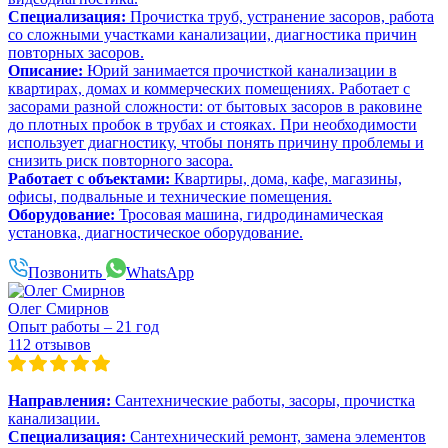
Специализация:
Прочистка труб, устранение засоров, работа
со сложными участками канализации, диагностика причин
повторных засоров.
Описание:
Юрий занимается прочисткой канализации в
квартирах, домах и коммерческих помещениях. Работает с
засорами разной сложности: от бытовых засоров в раковине
до плотных пробок в трубах и стояках. При необходимости
использует диагностику, чтобы понять причину проблемы и
снизить риск повторного засора.
Работает с объектами:
Квартиры, дома, кафе, магазины,
офисы, подвальные и технические помещения.
Оборудование:
Тросовая машина, гидродинамическая
установка, диагностическое оборудование.
Позвонить
WhatsApp
Олег Смирнов
Опыт работы – 21 год
112 отзывов
Направления:
Сантехнические работы, засоры, прочистка
канализации.
Специализация:
Сантехнический ремонт, замена элементов