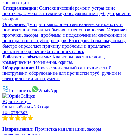
канализации.
Специализация:
Сантехнический ремонт, устранение
протечек, замена сантехники, обслуживание труб, устранение
засоров.
Описание:
Дмитрий выполняет сантехнические работы и
помогает при сложных бытовых неисправностях. Устраняет
протечки, засоры, проблемы с подключением сантехники и
неисправности трубопроводов. Благодаря большому опыту
быстро определяет причину проблемы и предлагает
практичное решение без лишних работ.
Работает с объектами:
Квартиры, частные дома,
коммерческие помещения, офисы.
Оборудование:
Профессиональный сантехнический
инструмент, оборудование для прочистки труб, ручной и
электрический инструмент.
Позвонить
WhatsApp
Юрий Зайцев
Опыт работы - 23 года
108 отзывов
Направления:
Прочистка канализации, засоры,
видеодиагностика.