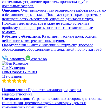
сантехники, устранение протечек, прочистка труб и
локальных засоров.
Описание:
Олег выполняет сантехнические работы аккуратно
и без лишнего демонтажа. Помогает при засорах, протечках,
неисправностях смесителей, сифонов, унитазов и труб.
Подходит для заявок, где нужно не только устранить
проблему, но и проверить состояние сантехники после
ремонта.
Работает с объектами:
Квартиры, частные дома, офисы,
небольшие коммерческие помещения.
Оборудование:
Сантехнический инструмент, тросовое
оборудование, оборудование для локальной прочистки труб.
Позвонить
WhatsApp
Лев Кузнецов
Опыт работы - 25 лет
119 отзывов
Направления:
Прочистка канализации, засоры,
видеодиагностика.
Специализация:
Устранение сложных засоров, диагностика
канализации, прочистка труб в квартирах, домах и
коммерческих помещениях.