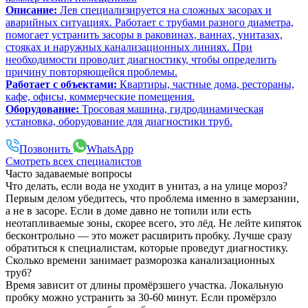
Описание:
Лев специализируется на сложных засорах и
аварийных ситуациях. Работает с трубами разного диаметра,
помогает устранить засоры в раковинах, ваннах, унитазах,
стояках и наружных канализационных линиях. При
необходимости проводит диагностику, чтобы определить
причину повторяющейся проблемы.
Работает с объектами:
Квартиры, частные дома, рестораны,
кафе, офисы, коммерческие помещения.
Оборудование:
Тросовая машина, гидродинамическая
установка, оборудование для диагностики труб.
Позвонить
WhatsApp
Смотреть всех специалистов
Часто задаваемые вопросы
Что делать, если вода не уходит в унитаз, а на улице мороз?
Первым делом убедитесь, что проблема именно в замерзании,
а не в засоре. Если в доме давно не топили или есть
неотапливаемые зоны, скорее всего, это лёд. Не лейте кипяток
бесконтрольно — это может расширить пробку. Лучше сразу
обратиться к специалистам, которые проведут диагностику.
Сколько времени занимает разморозка канализационных
труб?
Время зависит от длины промёрзшего участка. Локальную
пробку можно устранить за 30-60 минут. Если промёрзло