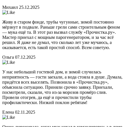
Михаил
25.12.2025
Живу в старом фонде, трубы чугунные, зимой постоянно
мёрзнут в подвале. Раньше грели сами строительным феном
— мука ещё та. В этот раз вызвал службу «Прочистка.ру».
Мастер приехал с мощным парогенератором, и за час всё
решил. Я даже не думал, что сколько лет уже мучаюсь, а
оказывается, есть такой простой способ. Всем советую.
Ольга
07.12.2025
У нас небольшой гостевой дом, и зимой случилась
неприятность — гости заехали, а вода стояла в душе. Думала,
придётся всех выселять. Позвонила в «Прочистка.ру»,
объяснила ситуацию. Приняли срочно заявку. Приехали,
посмотрели, сказали, что из-за морозов промёрз слив.
Провели отогрев, да ещё и прочистили трубы
профилактически. Низкий поклон ребятам!
Елена
02.11.2025
Очень переживала, когда муж уехал в командировку, а в доме