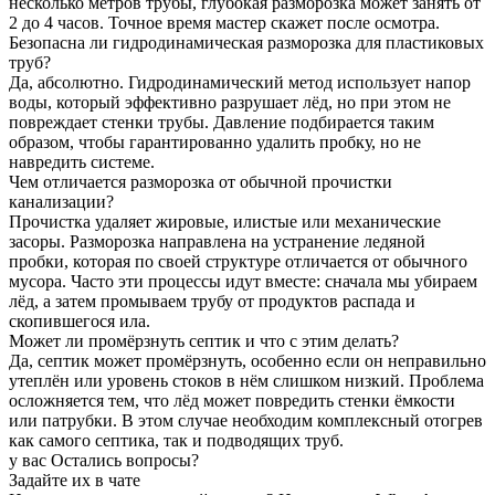
несколько метров трубы, глубокая разморозка может занять от
2 до 4 часов. Точное время мастер скажет после осмотра.
Безопасна ли гидродинамическая разморозка для пластиковых
труб?
Да, абсолютно. Гидродинамический метод использует напор
воды, который эффективно разрушает лёд, но при этом не
повреждает стенки трубы. Давление подбирается таким
образом, чтобы гарантированно удалить пробку, но не
навредить системе.
Чем отличается разморозка от обычной прочистки
канализации?
Прочистка удаляет жировые, илистые или механические
засоры. Разморозка направлена на устранение ледяной
пробки, которая по своей структуре отличается от обычного
мусора. Часто эти процессы идут вместе: сначала мы убираем
лёд, а затем промываем трубу от продуктов распада и
скопившегося ила.
Может ли промёрзнуть септик и что с этим делать?
Да, септик может промёрзнуть, особенно если он неправильно
утеплён или уровень стоков в нём слишком низкий. Проблема
осложняется тем, что лёд может повредить стенки ёмкости
или патрубки. В этом случае необходим комплексный отогрев
как самого септика, так и подводящих труб.
у вас Остались вопросы?
Задайте их в чате