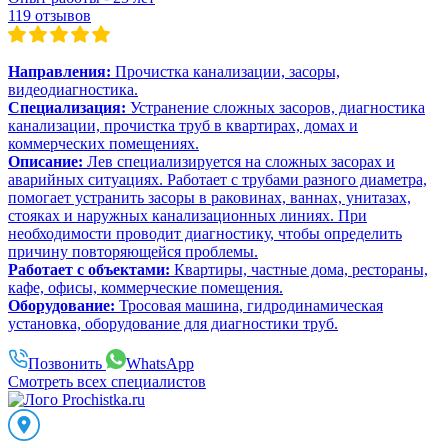
119 отзывов
Направления:
Прочистка канализации, засоры,
видеодиагностика.
Специализация:
Устранение сложных засоров, диагностика
канализации, прочистка труб в квартирах, домах и
коммерческих помещениях.
Описание:
Лев специализируется на сложных засорах и
аварийных ситуациях. Работает с трубами разного диаметра,
помогает устранить засоры в раковинах, ваннах, унитазах,
стояках и наружных канализационных линиях. При
необходимости проводит диагностику, чтобы определить
причину повторяющейся проблемы.
Работает с объектами:
Квартиры, частные дома, рестораны,
кафе, офисы, коммерческие помещения.
Оборудование:
Тросовая машина, гидродинамическая
установка, оборудование для диагностики труб.
Позвонить
WhatsApp
Смотреть всех специалистов