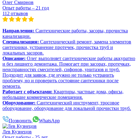
Олег Смирнов
Опыт работы – 21 год
112 отзывов
Направления:
Сантехнические работы, засоры, прочистка
канализации.
Специализация:
Сантехнический ремонт, замена элементов
сантехники, устранение протечек, прочистка труб и
локальных засоров.
Описание:
Олег выполняет сантехнические работы аккуратно
и без лишнего демонтажа. Помогает при засорах, протечках,
неисправностях смесителей, сифонов, унитазов и труб.
Подходит для заявок, где нужно не только устранить
проблему, но и проверить состояние сантехники после
ремонта.
Работает с объектами:
Квартиры, частные дома, офисы,
небольшие коммерческие помещения.
Оборудование:
Сантехнический инструмент, тросовое
оборудование, оборудование для локальной прочистки труб.
Позвонить
WhatsApp
Лев Кузнецов
Опыт работы - 25 лет