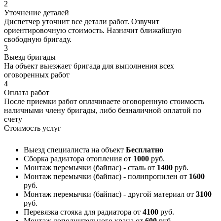
2
Уточнение деталей
Диспетчер уточнит все детали работ. Озвучит
ориентировочную стоимость. Назначит ближайшую
свободную бригаду.
3
Выезд бригады
На объект выезжает бригада для выполнения всех
оговоренных работ
4
Оплата работ
После приемки работ оплачиваете оговоренную стоимость
наличными члену бригады, либо безналичной оплатой по
счету
Стоимость услуг
Выезд специалиста на объект
Бесплатно
Сборка радиатора отопления
от
1000
руб.
Монтаж перемычки (байпас) - сталь
от
1400
руб.
Монтаж перемычки (байпас) - полипропилен
от
1600
руб.
Монтаж перемычки (байпас) - другой материал
от
3100
руб.
Перевязка стояка для радиатора
от
4100
руб.
Монтаж дополнительного крана
от
600
руб.