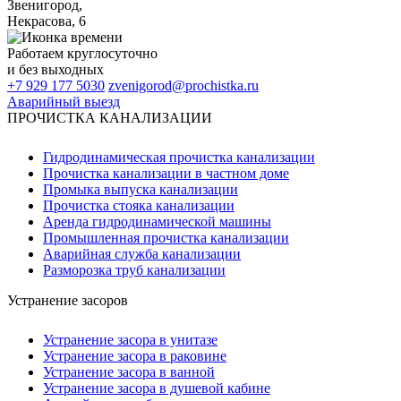
Звенигород
,
Некрасова, 6
Работаем
круглосуточно
и без выходных
+7 929 177 5030
zvenigorod@prochistka.ru
Аварийный выезд
ПРОЧИСТКА КАНАЛИЗАЦИИ
Гидродинамическая прочистка канализации
Прочистка канализации в частном доме
Промыка выпуска канализации
Прочистка стояка канализации
Аренда гидродинамической машины
Промышленная прочистка канализации
Аварийная служба канализации
Разморозка труб канализации
Устранение засоров
Устранение засора в унитазе
Устранение засора в раковине
Устранение засора в ванной
Устранение засора в душевой кабине